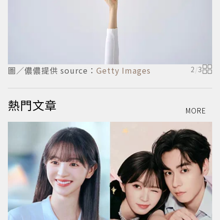
圖／儂儂提供 source：
Getty Images
2
/
3
圖
熱門文章
MORE