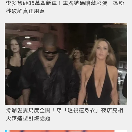
李多慧砸85萬牽新車！車牌號碼暗藏彩蛋 鐵粉
秒破解真正用意
肯爺愛妻尺度全開！穿「透視連身衣」夜店亮相
火辣造型引爆話題