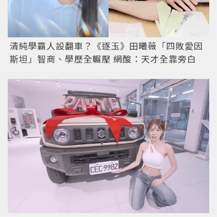
清純學霸人設翻車？《逐玉》田曦薇「四敗愛因
斯坦」智商、學歷全輾壓 網酸：天才全靠旁白