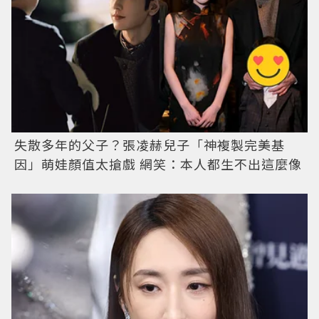
失散多年的父子？張凌赫兒子「神複製完美基
因」萌娃顏值太搶戲 網笑：本人都生不出這麼像