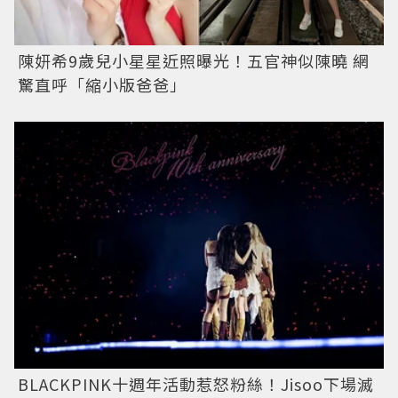
陳妍希9歲兒小星星近照曝光！五官神似陳曉 網
驚直呼「縮小版爸爸」
BLACKPINK十週年活動惹怒粉絲！Jisoo下場滅