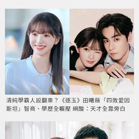
清純學霸人設翻車？《逐玉》田曦薇「四敗愛因
斯坦」智商、學歷全輾壓 網酸：天才全靠旁白