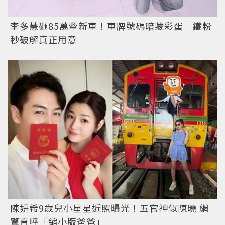
李多慧砸85萬牽新車！車牌號碼暗藏彩蛋 鐵粉
秒破解真正用意
陳妍希9歲兒小星星近照曝光！五官神似陳曉 網
驚直呼「縮小版爸爸」