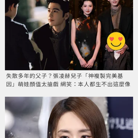
失散多年的父子？張凌赫兒子「神複製完美基
因」萌娃顏值太搶戲 網笑：本人都生不出這麼像