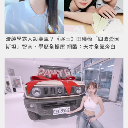
清純學霸人設翻車？《逐玉》田曦薇「四敗愛因
斯坦」智商、學歷全輾壓 網酸：天才全靠旁白