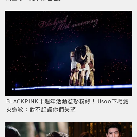
BLACKPINK十週年活動惹怒粉絲！Jisoo下場滅
火道歉：對不起讓你們失望