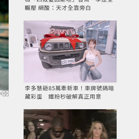
輾壓 網酸：天才全靠旁白
李多慧砸85萬牽新車！車牌號碼暗
4
藏彩蛋 鐵粉秒破解真正用意
要看運動的強度，來補充蛋白質。圖／業者提供