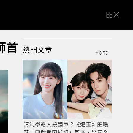
師首
熱門文章
MORE
清純學霸人設翻車？《逐玉》田曦
薇「四敗愛因斯坦」智商、學歷全