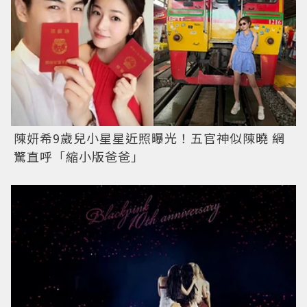
陳妍希9歲兒小星星近照曝光！五官神似陳曉 網
驚直呼「縮小版爸爸」