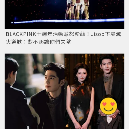
BLACKPINK十週年活動惹怒粉絲！Jisoo下場滅
火道歉：對不起讓你們失望