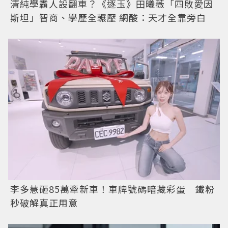
清純學霸人設翻車？《逐玉》田曦薇「四敗愛因
斯坦」智商、學歷全輾壓 網酸：天才全靠旁白
李多慧砸85萬牽新車！車牌號碼暗藏彩蛋 鐵粉
秒破解真正用意