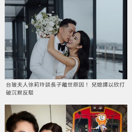
台玻夫人徐莉玲談長子離世原因！ 兒媳譚以欣打
破沉默反駁