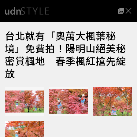
台北就有「奧萬大楓葉秘
境」免費拍！陽明山絕美秘
密賞楓地 春季楓紅搶先綻
放