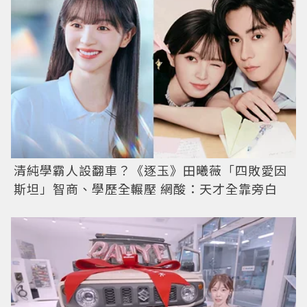
清純學霸人設翻車？《逐玉》田曦薇「四敗愛因
斯坦」智商、學歷全輾壓 網酸：天才全靠旁白