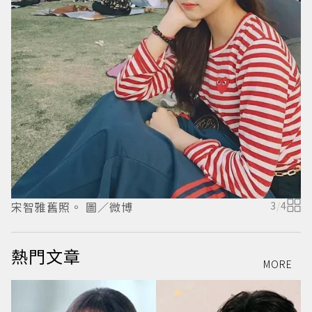
宋
宋智雅舊照。 圖／微博
3
/
4
熱門文章
MORE