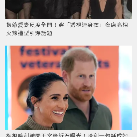
肯爺愛妻尺度全開！穿「透視連身衣」夜店亮相
火辣造型引爆話題
梅根哈利離開王室後近況曝光！哈利一句話成她