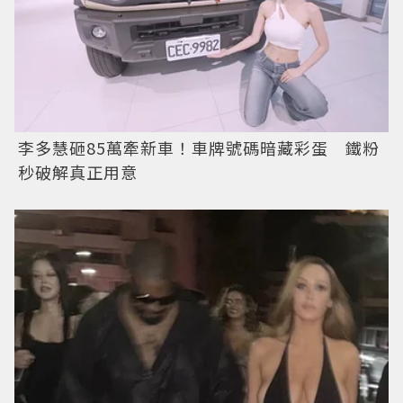
李多慧砸85萬牽新車！車牌號碼暗藏彩蛋 鐵粉
秒破解真正用意