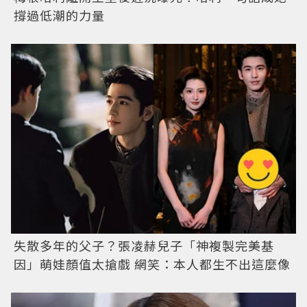
撐過低潮的力量
失散多年的父子？張凌赫兒子「神複製完美基
因」萌娃顏值太搶戲 網笑：本人都生不出這麼像