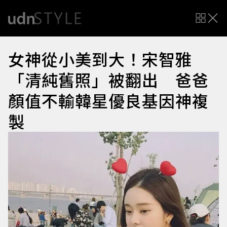
女神從小美到大！宋智雅
「清純舊照」被翻出 爸爸
顏值不輸韓星優良基因神複
製