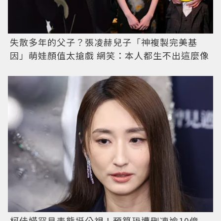
失散多年的父子？張凌赫兒子「神複製完美基
因」萌娃顏值太搶戲 網笑：本人都生不出這麼像
柯佳嬿罕見表態挺公視！預算恐遭刪凍逾10億