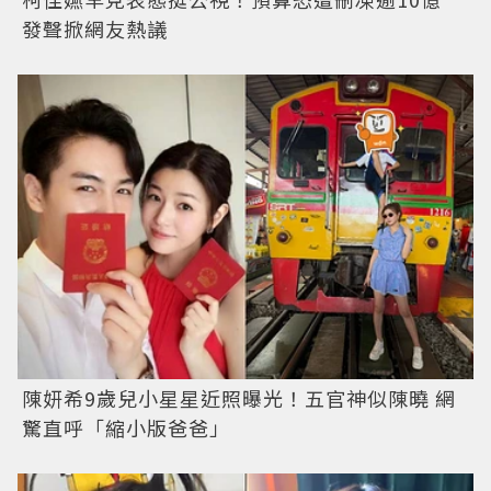
發聲掀網友熱議
陳妍希9歲兒小星星近照曝光！五官神似陳曉 網
驚直呼「縮小版爸爸」