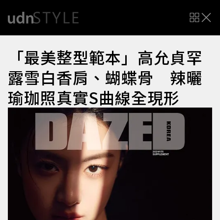
「最美整型範本」高允貞罕
露雪白香肩、蝴蝶骨 辣曬
瑜珈照真實S曲線全現形