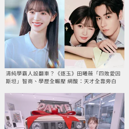
清純學霸人設翻車？《逐玉》田曦薇「四敗愛因
斯坦」智商、學歷全輾壓 網酸：天才全靠旁白