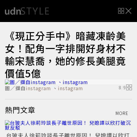
《現正分手中》暗藏凍齡美
女！配角一字排開好身材不
輸宋慧喬，她的修長美腿竟
價值5億
圖／擷自
instagram
、
instagram
8
/
9
熱門文章
MORE
台玻夫人徐莉玲談長子離世原因！ 兒媳譚以欣打