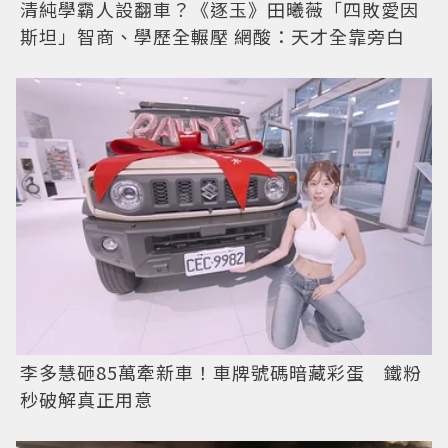
清純學霸人設翻車？《逐玉》田曦薇「四敗愛因
斯坦」智商、學歷全輾壓 網酸：天才全靠旁白
李多慧砸85萬牽新車！車牌號碼暗藏彩蛋 鐵粉
秒破解真正用意