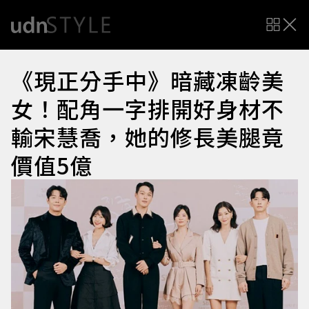
《現正分手中》暗藏凍齡美
女！配角一字排開好身材不
輸宋慧喬，她的修長美腿竟
價值5億