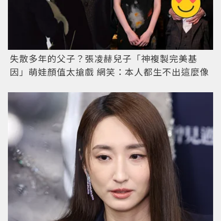
失散多年的父子？張凌赫兒子「神複製完美基
因」萌娃顏值太搶戲 網笑：本人都生不出這麼像