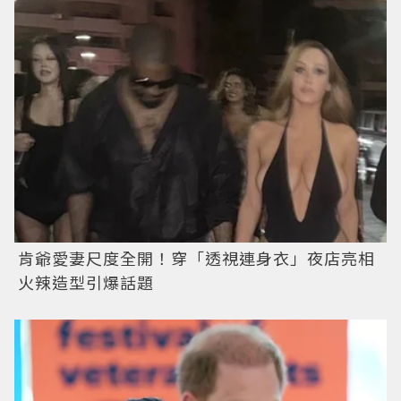
肯爺愛妻尺度全開！穿「透視連身衣」夜店亮相
火辣造型引爆話題