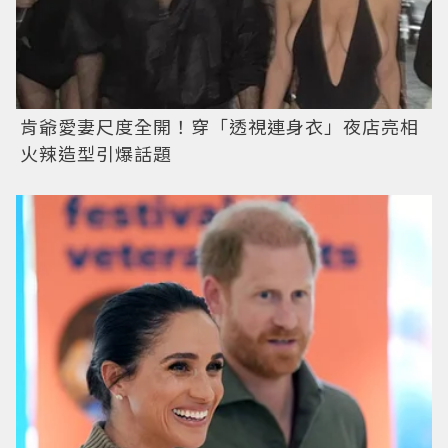
肯爺愛妻尺度全開！穿「透視連身衣」夜店亮相
火辣造型引爆話題