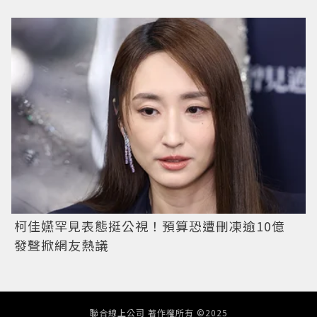
柯佳嬿罕見表態挺公視！預算恐遭刪凍逾10億
發聲掀網友熱議
聯合線上公司 著作權所有 ©2025