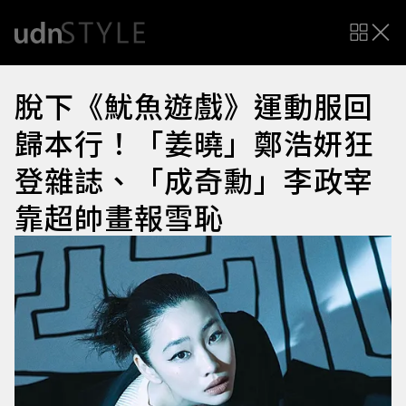
脫下《魷魚遊戲》運動服回
歸本行！「姜曉」鄭浩妍狂
登雜誌、「成奇勳」李政宰
靠超帥畫報雪恥