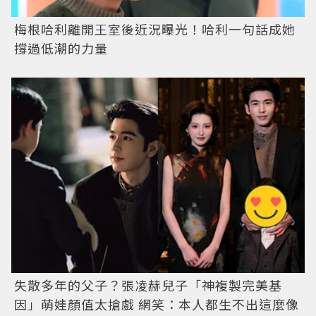
梅根哈利離開王室後近況曝光！哈利一句話成她
撐過低潮的力量
失散多年的父子？張凌赫兒子「神複製完美基
因」萌娃顏值太搶戲 網笑：本人都生不出這麼像