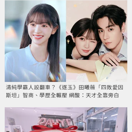
清純學霸人設翻車？《逐玉》田曦薇「四敗愛因
斯坦」智商、學歷全輾壓 網酸：天才全靠旁白