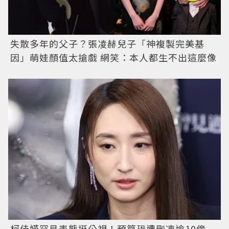
失散多年的父子？張凌赫兒子「神複製完美基
因」萌娃顏值太搶戲 網笑：本人都生不出這麼像
柯佳嬿罕見表態挺公視！預算恐遭刪凍逾10億