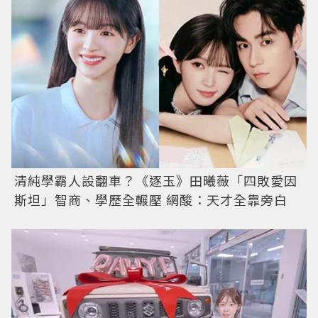
清純學霸人設翻車？《逐玉》田曦薇「四敗愛因
斯坦」智商、學歷全輾壓 網酸：天才全靠旁白