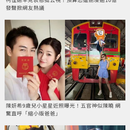
發聲掀網友熱議
陳妍希9歲兒小星星近照曝光！五官神似陳曉 網
驚直呼「縮小版爸爸」