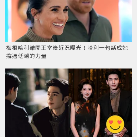
梅根哈利離開王室後近況曝光！哈利一句話成她
撐過低潮的力量