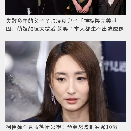
失散多年的父子？張凌赫兒子「神複製完美基
因」萌娃顏值太搶戲 網笑：本人都生不出這麼像
柯佳嬿罕見表態挺公視！預算恐遭刪凍逾10億