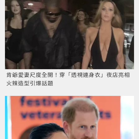
肯爺愛妻尺度全開！穿「透視連身衣」夜店亮相
火辣造型引爆話題