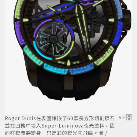
A
工
Roger Dubis在表圈鑲嵌了60顆長方形切割鑽石
6
/
6
並在凹槽中填入Super-Luminova夜光塗料，因
而在夜間將變身一只高彩的夜光陀飛輪。圖 /