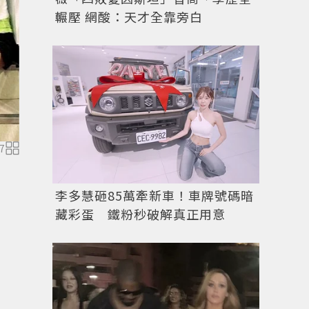
輾壓 網酸：天才全靠旁白
7
圖／擷自
instagram
李多慧砸85萬牽新車！車牌號碼暗
藏彩蛋 鐵粉秒破解真正用意