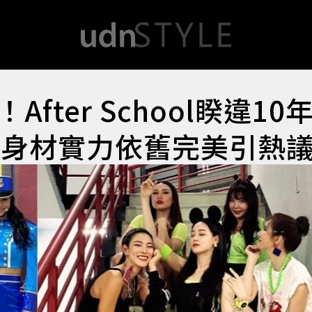
ter School睽違10
歲身材實力依舊完美引熱