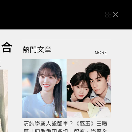
年合
熱門文章
MORE
議
清純學霸人設翻車？《逐玉》田曦
薇「四敗愛因斯坦」智商、學歷全