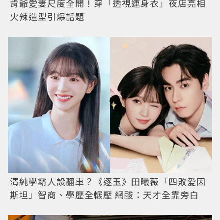
肯爺愛妻尺度全開！穿「透視連身衣」夜店亮相
火辣造型引爆話題
清純學霸人設翻車？《逐玉》田曦薇「四敗愛因
斯坦」智商、學歷全輾壓 網酸：天才全靠旁白