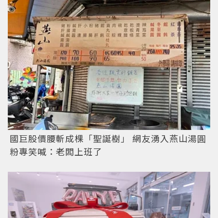
國巨股價腰斬成棵「聖誕樹」 網友湧入燕山湯圓
粉專笑喊：老闆上班了