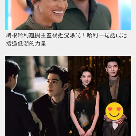
梅根哈利離開王室後近況曝光！哈利一句話成她
撐過低潮的力量