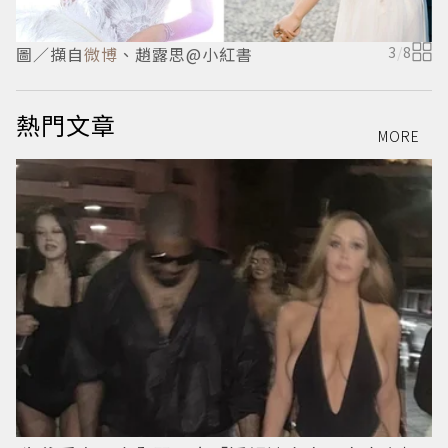
圖／擷自
微博
、趙露思@小紅書
3
/
8
熱門文章
MORE