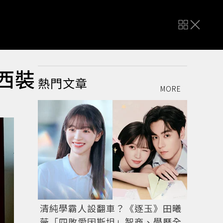
+西裝
熱門文章
MORE
清純學霸人設翻車？《逐玉》田曦
薇「四敗愛因斯坦」智商、學歷全