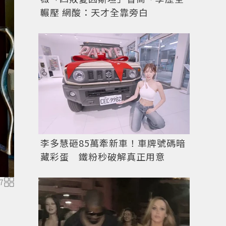
輾壓 網酸：天才全靠旁白
李多慧砸85萬牽新車！車牌號碼暗
藏彩蛋 鐵粉秒破解真正用意
7
圖／達志影像