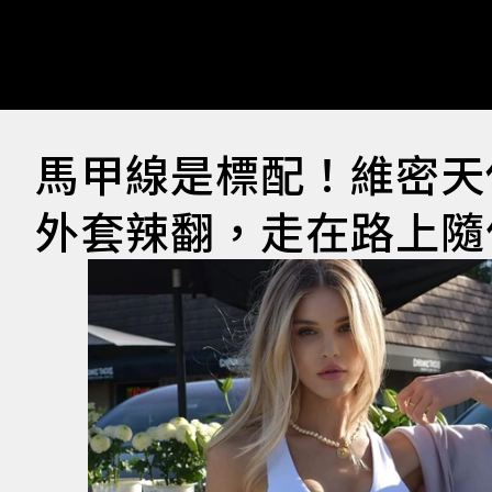
馬甲線是標配！維密天使J
外套辣翻，走在路上隨