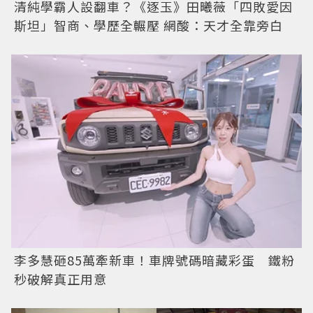
清純學霸人設翻車？《逐玉》田曦薇「四敗愛因
斯坦」智商、學歷全輾壓 網酸：天才全靠旁白
李多慧砸85萬牽新車！車牌號碼暗藏彩蛋 鐵粉
秒破解真正用意