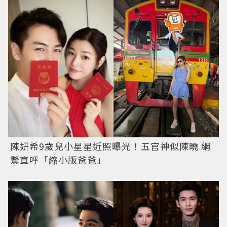
陳妍希9歲兒小星星近照曝光！五官神似陳曉 網
驚直呼「縮小版爸爸」