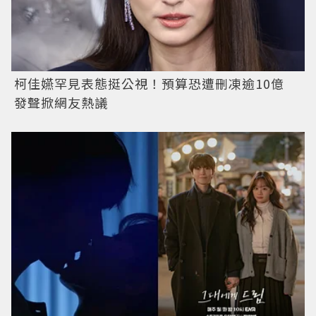
柯佳嬿罕見表態挺公視！預算恐遭刪凍逾10億
發聲掀網友熱議