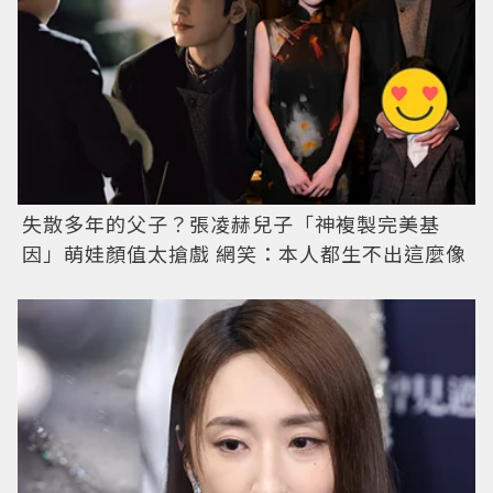
失散多年的父子？張凌赫兒子「神複製完美基
因」萌娃顏值太搶戲 網笑：本人都生不出這麼像