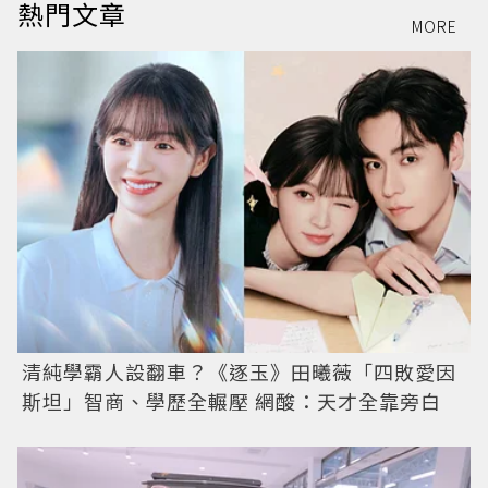
熱門文章
MORE
清純學霸人設翻車？《逐玉》田曦薇「四敗愛因
斯坦」智商、學歷全輾壓 網酸：天才全靠旁白