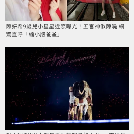
陳妍希9歲兒小星星近照曝光！五官神似陳曉 網
驚直呼「縮小版爸爸」