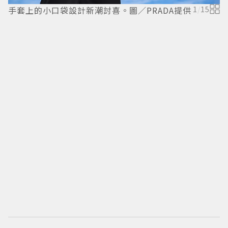
手套上的小口袋設計新潮討喜。圖／PRADA提供
1
/
15
P