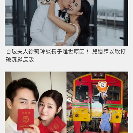
台玻夫人徐莉玲談長子離世原因！ 兒媳譚以欣打
破沉默反駁