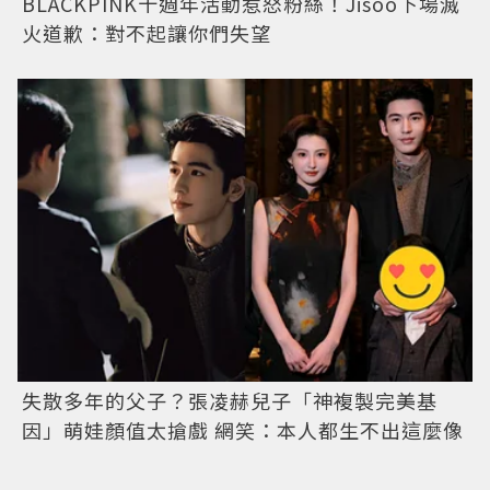
BLACKPINK十週年活動惹怒粉絲！Jisoo下場滅
火道歉：對不起讓你們失望
失散多年的父子？張凌赫兒子「神複製完美基
因」萌娃顏值太搶戲 網笑：本人都生不出這麼像