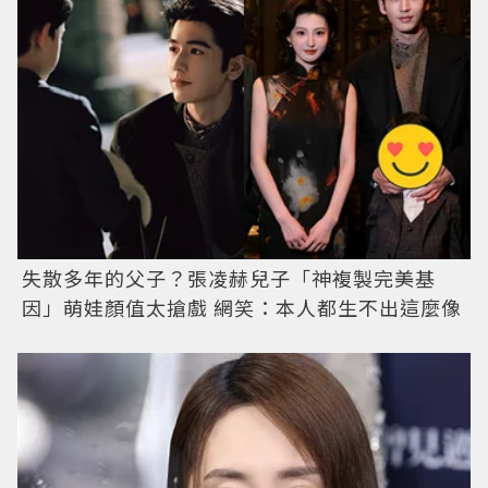
失散多年的父子？張凌赫兒子「神複製完美基
因」萌娃顏值太搶戲 網笑：本人都生不出這麼像