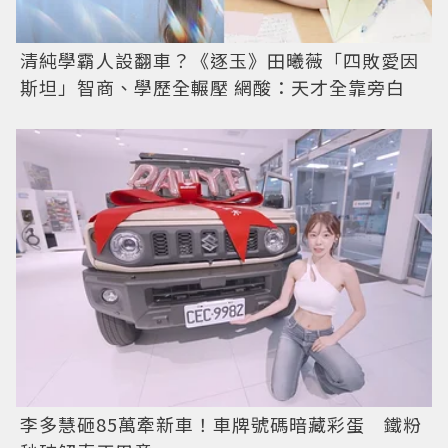
清純學霸人設翻車？《逐玉》田曦薇「四敗愛因
斯坦」智商、學歷全輾壓 網酸：天才全靠旁白
李多慧砸85萬牽新車！車牌號碼暗藏彩蛋 鐵粉