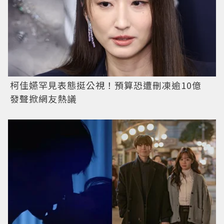
柯佳嬿罕見表態挺公視！預算恐遭刪凍逾10億
發聲掀網友熱議