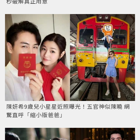
秒破解真正用意
陳妍希9歲兒小星星近照曝光！五官神似陳曉 網
驚直呼「縮小版爸爸」