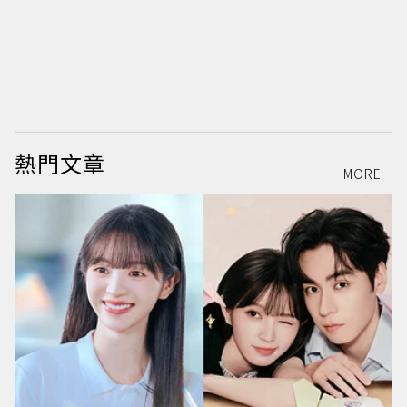
T
6
9
熱門文章
MORE