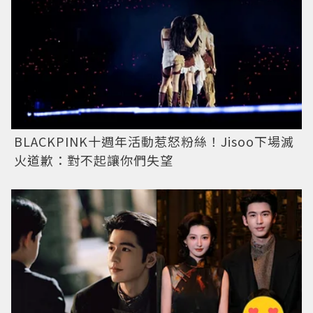
BLACKPINK十週年活動惹怒粉絲！Jisoo下場滅
火道歉：對不起讓你們失望