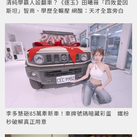
清純學霸人設翻車？《逐玉》田曦薇「四敗愛因
斯坦」智商、學歷全輾壓 網酸：天才全靠旁白
李多慧砸85萬牽新車！車牌號碼暗藏彩蛋 鐵粉
秒破解真正用意