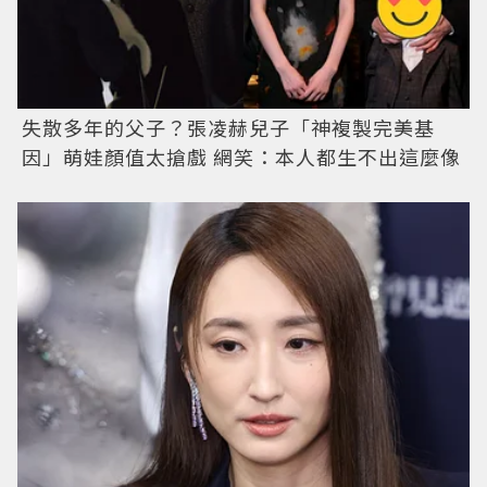
失散多年的父子？張凌赫兒子「神複製完美基
因」萌娃顏值太搶戲 網笑：本人都生不出這麼像