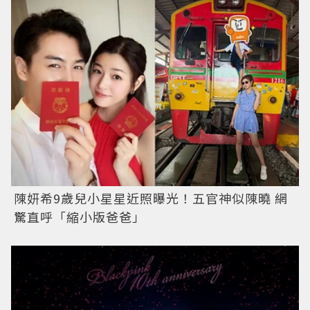
陳妍希9歲兒小星星近照曝光！五官神似陳曉 網
驚直呼「縮小版爸爸」