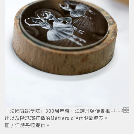
「法國舞蹈學院」300周年時，江詩丹頓便曾推
11
/
13
示
出以灰階琺瑯打造的Métiers d'Art限量腕表。
d
圖 / 江詩丹頓提供。