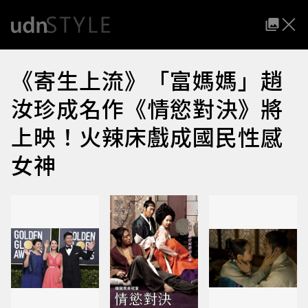
《寄生上流》「富媽媽」趙
汝珍成名作《情慾對決》將
上映！火辣床戲成國民性感
女神