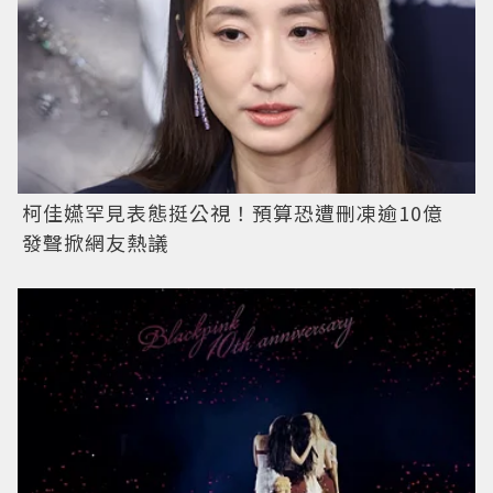
柯佳嬿罕見表態挺公視！預算恐遭刪凍逾10億
發聲掀網友熱議