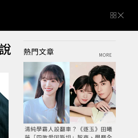
別說
熱門文章
MORE
清純學霸人設翻車？《逐玉》田曦
薇「四敗愛因斯坦」智商、學歷全