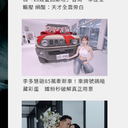
輾壓 網酸：天才全靠旁白
李多慧砸85萬牽新車！車牌號碼暗
藏彩蛋 鐵粉秒破解真正用意
20年後，自浪濤中重新誕生的「劍魚復刻系列限量計時碼表