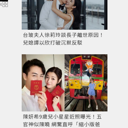
4
台玻夫人徐莉玲談長子離世原因！
兒媳譚以欣打破沉默反駁
陳妍希9歲兒小星星近照曝光！五
官神似陳曉 網驚直呼「縮小版爸