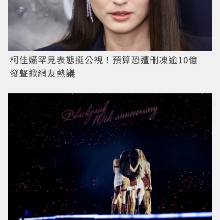
柯佳嬿罕見表態挺公視！預算恐遭刪凍逾10億
發聲掀網友熱議