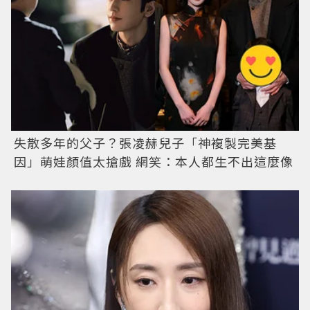
失散多年的父子？張凌赫兒子「神複製完美基
因」萌娃顏值太搶戲 網笑：本人都生不出這麼像