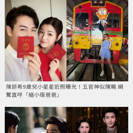
陳妍希9歲兒小星星近照曝光！五官神似陳曉 網
驚直呼「縮小版爸爸」