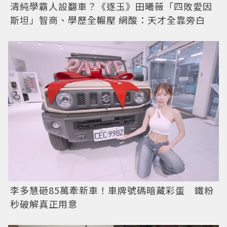
清純學霸人設翻車？《逐玉》田曦薇「四敗愛因
斯坦」智商、學歷全輾壓 網酸：天才全靠旁白
李多慧砸85萬牽新車！車牌號碼暗藏彩蛋 鐵粉
秒破解真正用意