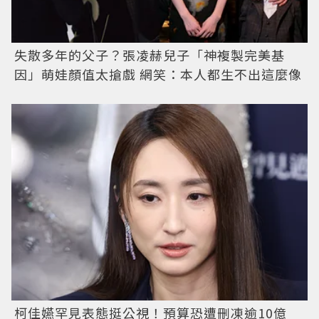
失散多年的父子？張凌赫兒子「神複製完美基
因」萌娃顏值太搶戲 網笑：本人都生不出這麼像
柯佳嬿罕見表態挺公視！預算恐遭刪凍逾10億