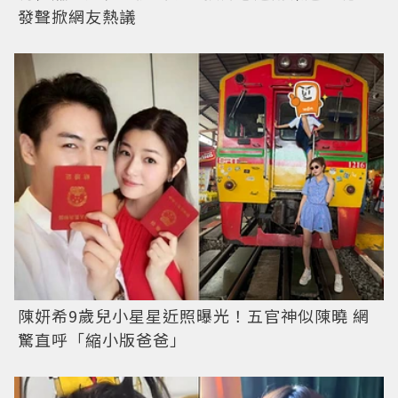
發聲掀網友熱議
陳妍希9歲兒小星星近照曝光！五官神似陳曉 網
驚直呼「縮小版爸爸」