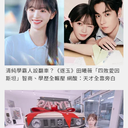
清純學霸人設翻車？《逐玉》田曦薇「四敗愛因
斯坦」智商、學歷全輾壓 網酸：天才全靠旁白