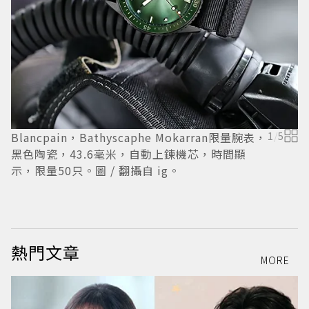
瑞
「
F
2
Blancpain，Bathyscaphe Mokarran限量腕表，
1
/
5
黑色陶瓷，43.6毫米，自動上鍊機芯，時間顯
示，限量50只。圖 / 翻攝自 ig。
熱門文章
MORE