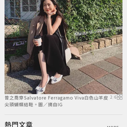
曾之喬穿Salvatore Ferragamo Viva白色山羊皮
2
/
6
圖
尖頭蝴蝶結鞋。圖／摘自IG
熱門文章