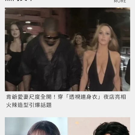
MORE
肯爺愛妻尺度全開！穿「透視連身衣」夜店亮相
火辣造型引爆話題