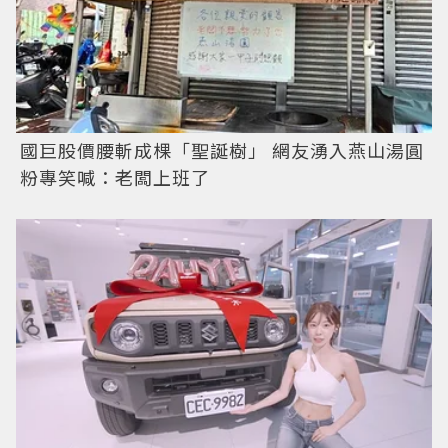
國巨股價腰斬成棵「聖誕樹」 網友湧入燕山湯圓
粉專笑喊：老闆上班了