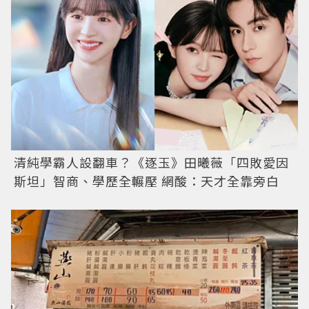
清純學霸人設翻車？《逐玉》田曦薇「四敗愛因
斯坦」智商、學歷全輾壓 網酸：天才全靠旁白