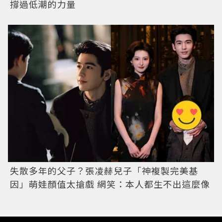
撐過低潮的力量
失散多年的父子？張凌赫兒子「神複製完美基
因」萌娃顏值太搶戲 網笑：本人都生不出這麼像