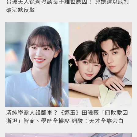
台玻夫人徐莉玲談長子離世原因！ 兒媳譚以欣打
破沉默反駁
清純學霸人設翻車？《逐玉》田曦薇「四敗愛因
斯坦」智商、學歷全輾壓 網酸：天才全靠旁白