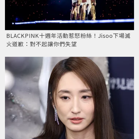
BLACKPINK十週年活動惹怒粉絲！Jisoo下場滅
火道歉：對不起讓你們失望