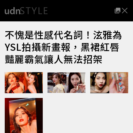
不愧是性感代名詞！泫雅為
YSL拍攝新畫報，黑裙紅唇
豔麗霸氣讓人無法招架