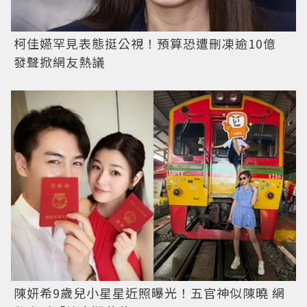
柯佳嬿罕見表態挺公視！預算恐遭刪凍逾10億
發聲掀網友熱議
陳妍希9歲兒小星星近照曝光！五官神似陳曉 網