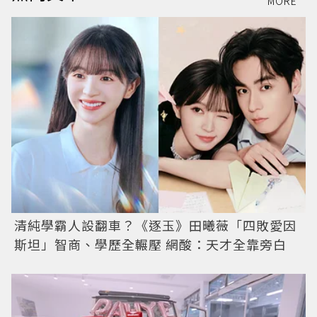
MORE
清純學霸人設翻車？《逐玉》田曦薇「四敗愛因
斯坦」智商、學歷全輾壓 網酸：天才全靠旁白