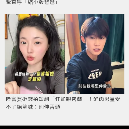
驚直呼「縮小版爸爸」
陸富婆砸錢拍短劇「狂加親密戲」！鮮肉男星受
不了絕望喊：別伸舌頭