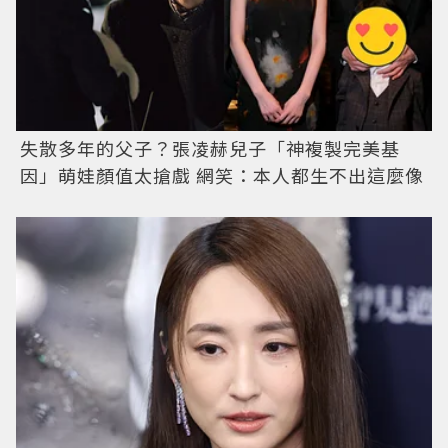
失散多年的父子？張凌赫兒子「神複製完美基
因」萌娃顏值太搶戲 網笑：本人都生不出這麼像