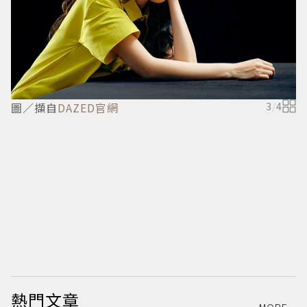
圖／擷自
DAZED官網
3
/
4
熱門文章