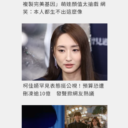
複製完美基因」萌娃顏值太搶戲 網
笑：本人都生不出這麼像
柯佳嬿罕見表態挺公視！預算恐遭
刪凍逾10億 發聲掀網友熱議