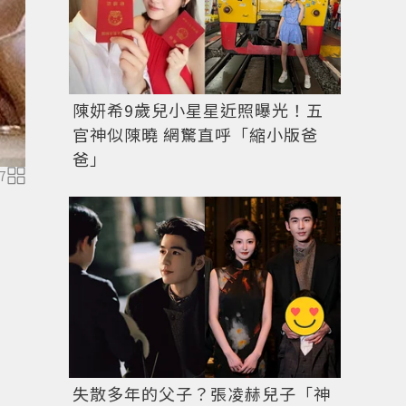
陳妍希9歲兒小星星近照曝光！五
官神似陳曉 網驚直呼「縮小版爸
爸」
7
圖／擷自
instagram
失散多年的父子？張凌赫兒子「神