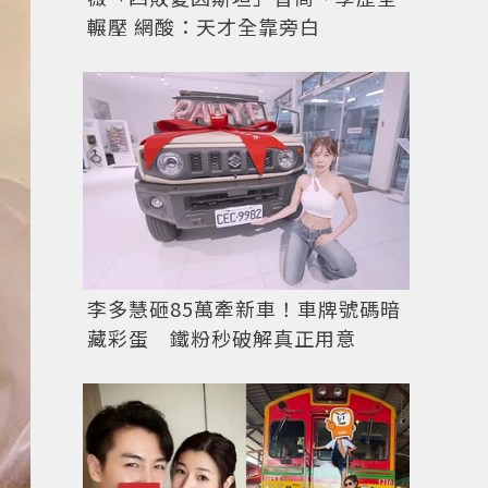
輾壓 網酸：天才全靠旁白
李多慧砸85萬牽新車！車牌號碼暗
藏彩蛋 鐵粉秒破解真正用意