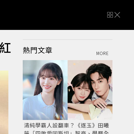
紅
熱門文章
MORE
清純學霸人設翻車？《逐玉》田曦
薇「四敗愛因斯坦」智商、學歷全