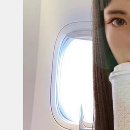
1
/
7