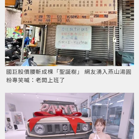
國巨股價腰斬成棵「聖誕樹」 網友湧入燕山湯圓
粉專笑喊：老闆上班了