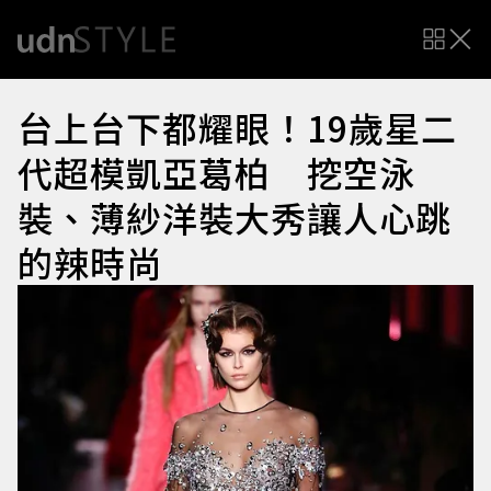
台上台下都耀眼！19歲星二
代超模凱亞葛柏 挖空泳
裝、薄紗洋裝大秀讓人心跳
的辣時尚