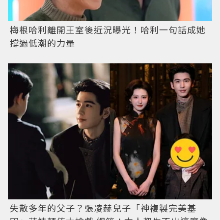
梅根哈利離開王室後近況曝光！哈利一句話成她
撐過低潮的力量
失散多年的父子？張凌赫兒子「神複製完美基