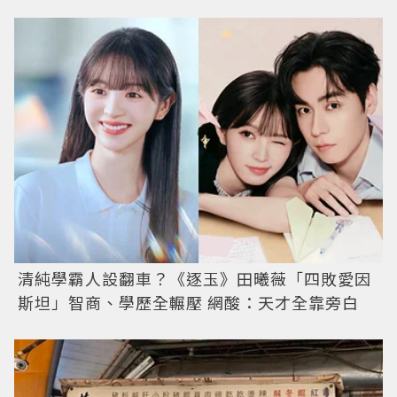
清純學霸人設翻車？《逐玉》田曦薇「四敗愛因
斯坦」智商、學歷全輾壓 網酸：天才全靠旁白