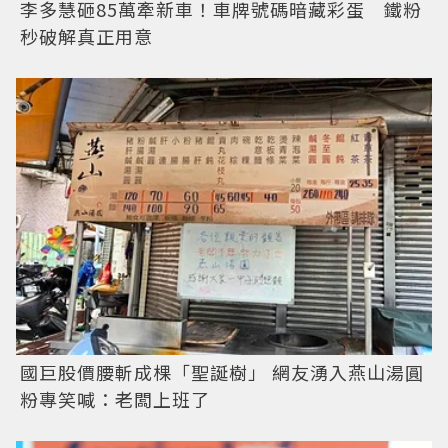
李多慧砸85萬牽新車！車牌號碼暗藏彩蛋 鐵粉
秒破解真正用意
國巨股價腰斬成棵「聖誕樹」 網友湧入燕山湯圓
粉專笑喊：老闆上班了