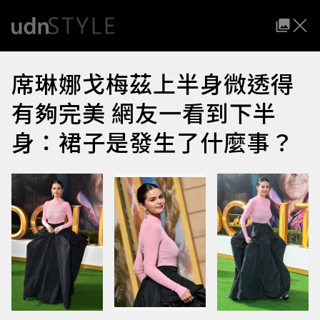
席琳娜戈梅茲上半身微透得
有夠完美 網友一看到下半
身：裙子是發生了什麼事？