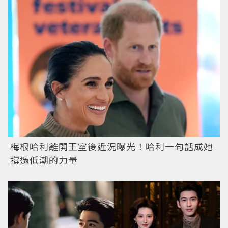
梅根哈利離開王室後近況曝光！哈利一句話成她
撐過低潮的力量