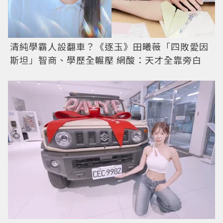
清純學霸人設翻車？《逐玉》田曦薇「四敗愛因
斯坦」智商、學歷全輾壓 網酸：天才全靠旁白