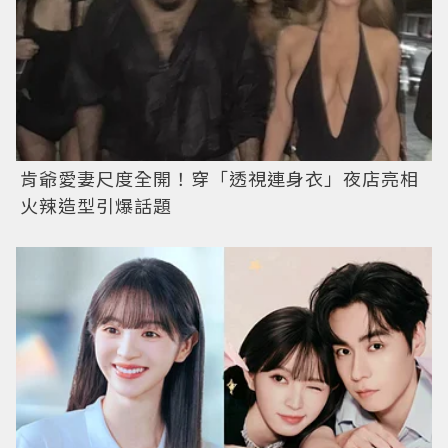
肯爺愛妻尺度全開！穿「透視連身衣」夜店亮相
火辣造型引爆話題