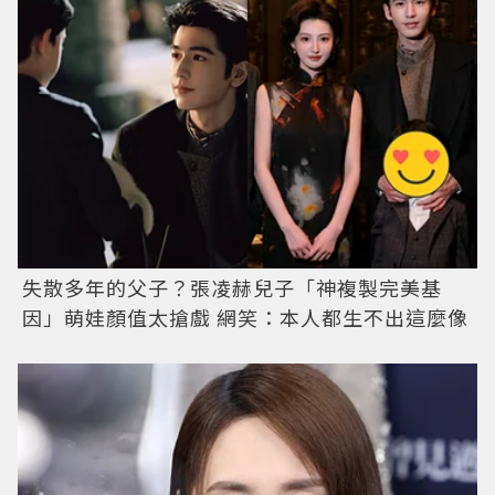
失散多年的父子？張凌赫兒子「神複製完美基
因」萌娃顏值太搶戲 網笑：本人都生不出這麼像