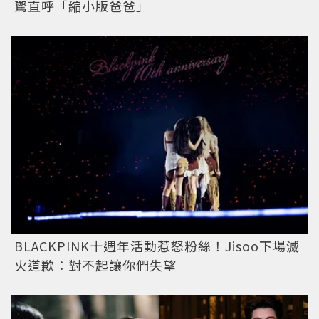
驚直呼「縮小版爸爸」
BLACKPINK十週年活動惹怒粉絲！Jisoo下場滅
火道歉：對不起讓你們失望