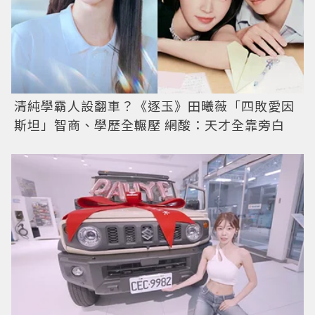
清純學霸人設翻車？《逐玉》田曦薇「四敗愛因
斯坦」智商、學歷全輾壓 網酸：天才全靠旁白