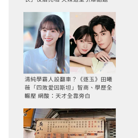
清純學霸人設翻車？《逐玉》田曦
薇「四敗愛因斯坦」智商、學歷全
輾壓 網酸：天才全靠旁白