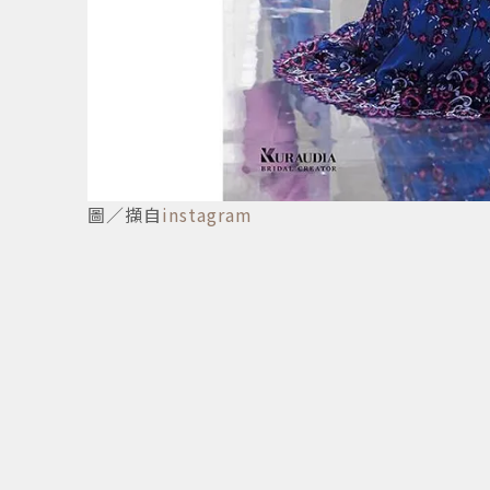
2
/
4
圖／擷自
instagram