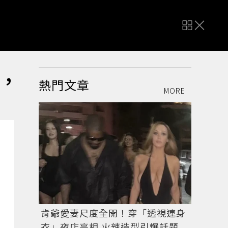
，
熱門文章
MORE
肯爺愛妻尺度全開！穿「透視連身
衣」夜店亮相 火辣造型引爆話題