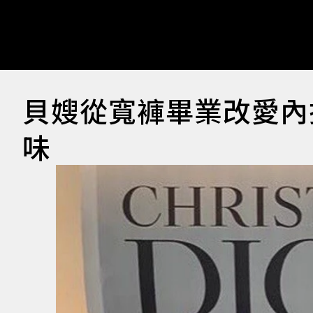
貝嫂從寬褲畢業改愛內
味