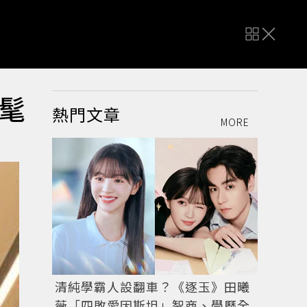
髦
熱門文章
MORE
清純學霸人設翻車？《逐玉》田曦
薇「四敗愛因斯坦」智商、學歷全