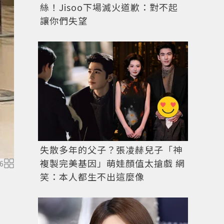
絲！Jisoo下場滅火道歉：對不起
讓你們失望
失散多年的父子？張凌赫兒子「神
複製完美基因」萌娃顏值太搶戲 網
6
笑：本人都生不出這麼像