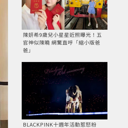
陳妍希9歲兒小星星近照曝光！五
官神似陳曉 網驚直呼「縮小版爸
爸」
圖／擷自
instagram
BLACKPINK十週年活動惹怒粉