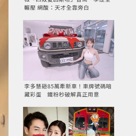
輾壓 網酸：天才全靠旁白
李多慧砸85萬牽新車！車牌號碼暗
藏彩蛋 鐵粉秒破解真正用意