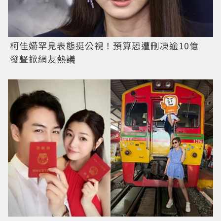
柯佳嬿罕見表態挺公視！預算恐遭刪凍逾10億
發聲掀網友熱議