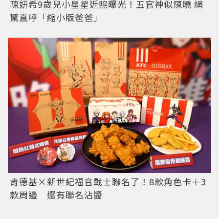
陳妍希9歲兒小星星近照曝光！五官神似陳曉 網
驚直呼「縮小版爸爸」
肯德基×新世紀福音戰士聯名了！8款角色卡＋3
款周邊 還有聯名沾醬