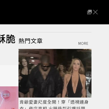
香酥脆
熱門文章
MORE
肯爺愛妻尺度全開！穿「透視連身
衣」夜店亮相 火辣造型引爆話題