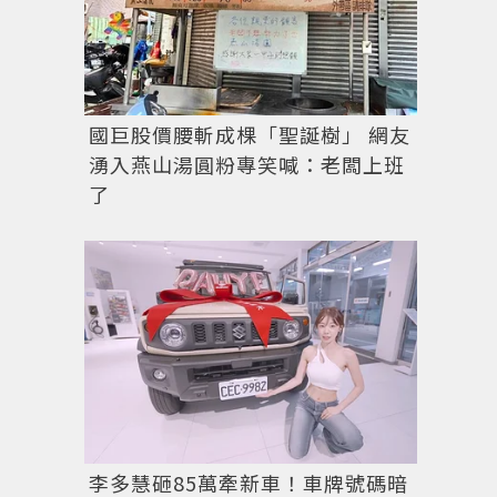
國巨股價腰斬成棵「聖誕樹」 網友
湧入燕山湯圓粉專笑喊：老闆上班
了
李多慧砸85萬牽新車！車牌號碼暗