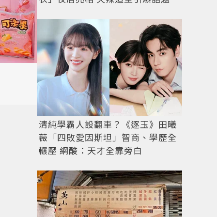
清純學霸人設翻車？《逐玉》田曦
薇「四敗愛因斯坦」智商、學歷全
輾壓 網酸：天才全靠旁白