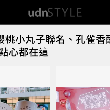
afe x 櫻桃小丸子聯名、孔雀
點心都在這