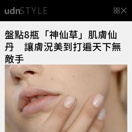
盤點8瓶「神仙草」肌膚仙
丹 讓膚況美到打遍天下無
敵手
圖