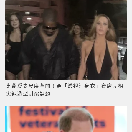
肯爺愛妻尺度全開！穿「透視連身衣」夜店亮相
火辣造型引爆話題