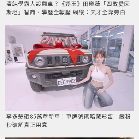
清純學霸人設翻車？《逐玉》田曦薇「四敗愛因
斯坦」智商、學歷全輾壓 網酸：天才全靠旁白
李多慧砸85萬牽新車！車牌號碼暗藏彩蛋 鐵粉
秒破解真正用意