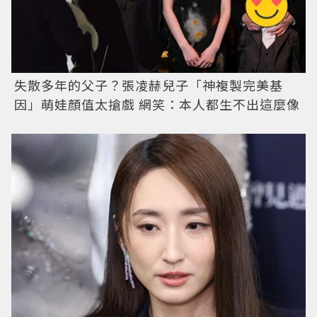
失散多年的父子？張凌赫兒子「神複製完美基
因」萌娃顏值太搶戲 網笑：本人都生不出這麼像