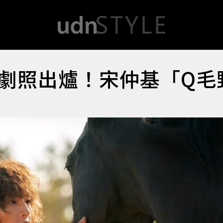
劇照出爐！宋仲基「Q毛