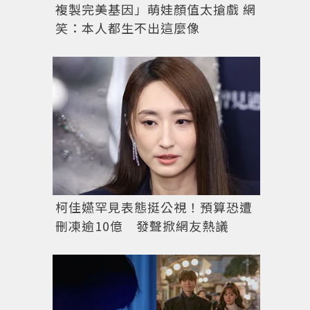
複製完美基因」萌娃顏值太搶戲 網
笑：本人都生不出這麼像
柯佳嬿罕見表態挺公視！預算恐遭
刪凍逾10億 發聲掀網友熱議