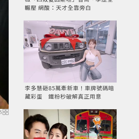
輾壓 網酸：天才全靠旁白
李多慧砸85萬牽新車！車牌號碼暗
藏彩蛋 鐵粉秒破解真正用意
5
圖／擷自
instagram