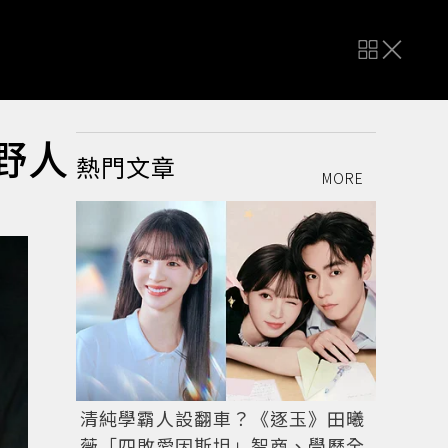
野人
熱門文章
MORE
清純學霸人設翻車？《逐玉》田曦
薇「四敗愛因斯坦」智商、學歷全