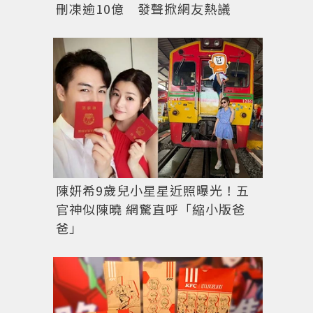
刪凍逾10億 發聲掀網友熱議
圖／擷自
每日郵報
陳妍希9歲兒小星星近照曝光！五
官神似陳曉 網驚直呼「縮小版爸
爸」