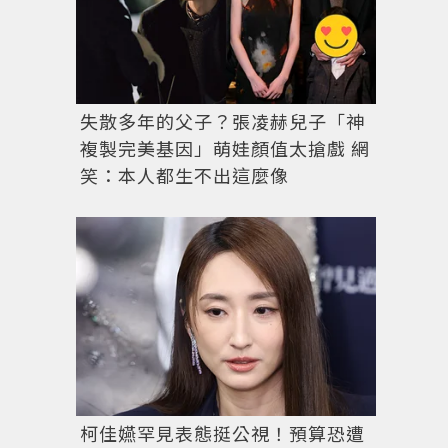
失散多年的父子？張凌赫兒子「神
複製完美基因」萌娃顏值太搶戲 網
笑：本人都生不出這麼像
柯佳嬿罕見表態挺公視！預算恐遭