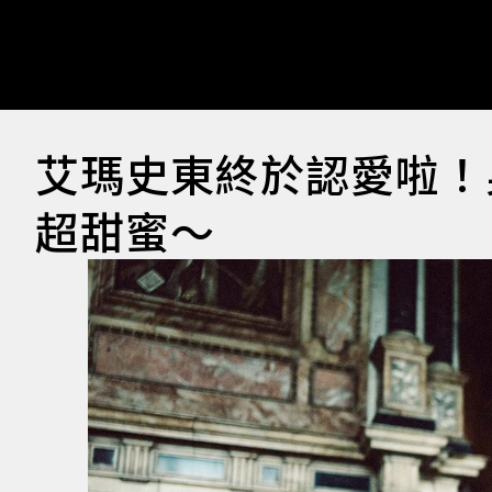
艾瑪史東終於認愛啦！
超甜蜜～