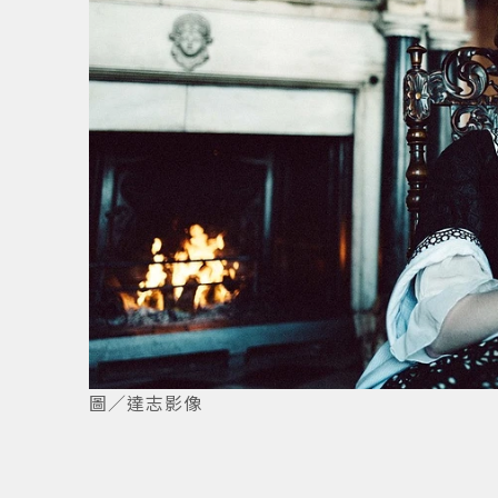
5
/
6
圖／達志影像