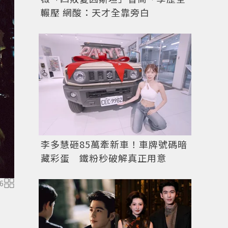
輾壓 網酸：天才全靠旁白
李多慧砸85萬牽新車！車牌號碼暗
藏彩蛋 鐵粉秒破解真正用意
6