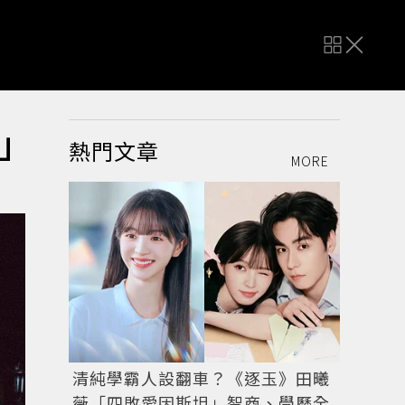
」
熱門文章
MORE
清純學霸人設翻車？《逐玉》田曦
薇「四敗愛因斯坦」智商、學歷全