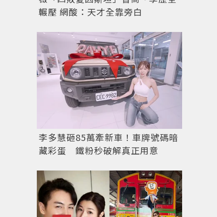
輾壓 網酸：天才全靠旁白
李多慧砸85萬牽新車！車牌號碼暗
藏彩蛋 鐵粉秒破解真正用意