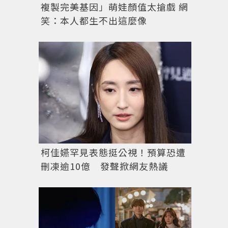
複製完美基因」萌娃顏值太搶戲 網
笑：本人都生不出這麼像
柯佳嬿罕見表態挺公視！預算恐遭
刪凍逾10億 發聲掀網友熱議