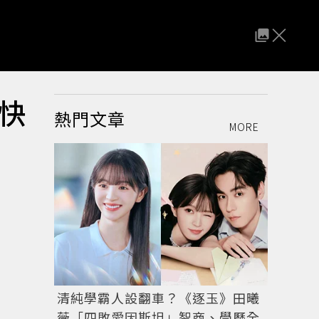
快
熱門文章
MORE
清純學霸人設翻車？《逐玉》田曦
薇「四敗愛因斯坦」智商、學歷全