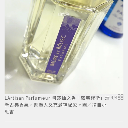
P
LArtisan Parfumeur 阿蒂仙之香「藍莓繆斯」清
4
/
4
新古典香氣，既迷人又充滿神秘感。圖／摘自小
紅書