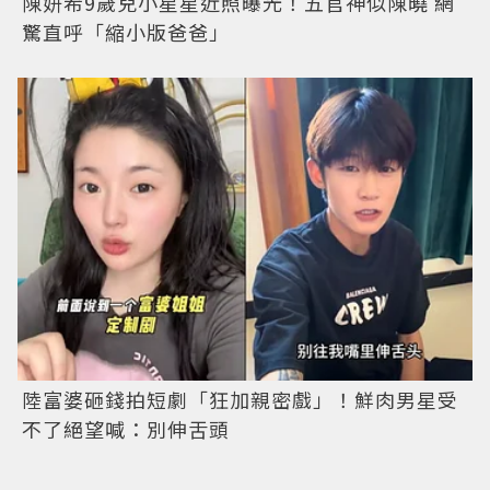
陳妍希9歲兒小星星近照曝光！五官神似陳曉 網
驚直呼「縮小版爸爸」
陸富婆砸錢拍短劇「狂加親密戲」！鮮肉男星受
不了絕望喊：別伸舌頭