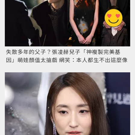
失散多年的父子？張凌赫兒子「神複製完美基
因」萌娃顏值太搶戲 網笑：本人都生不出這麼像