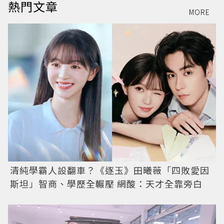
熱門文章
MORE
清純學霸人設翻車？《逐玉》田曦薇「四敗愛因
斯坦」智商、學歷全輾壓 網酸：天才全靠旁白