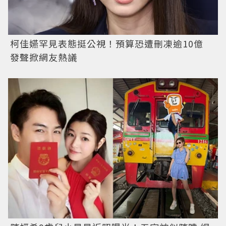
柯佳嬿罕見表態挺公視！預算恐遭刪凍逾10億
發聲掀網友熱議