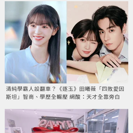
清純學霸人設翻車？《逐玉》田曦薇「四敗愛因
斯坦」智商、學歷全輾壓 網酸：天才全靠旁白