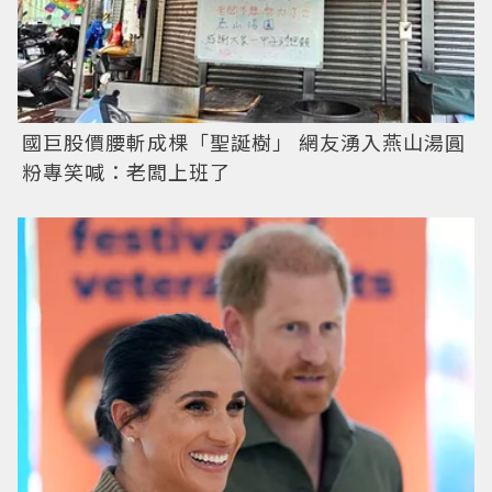
國巨股價腰斬成棵「聖誕樹」 網友湧入燕山湯圓
粉專笑喊：老闆上班了