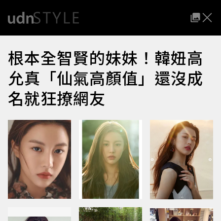
根本全智賢的妹妹！韓妞高
允真「仙氣高顏值」還沒成
名就狂撩網友