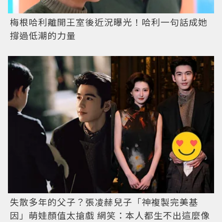
梅根哈利離開王室後近況曝光！哈利一句話成她
撐過低潮的力量
失散多年的父子？張凌赫兒子「神複製完美基
因」萌娃顏值太搶戲 網笑：本人都生不出這麼像