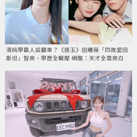
清純學霸人設翻車？《逐玉》田曦薇「四敗愛因
斯坦」智商、學歷全輾壓 網酸：天才全靠旁白