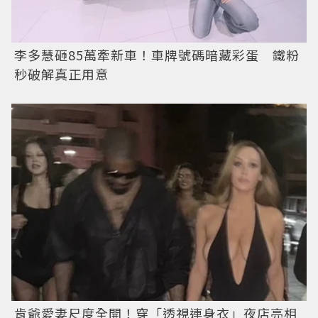
李多慧砸85萬牽新車！車牌號碼暗藏彩蛋 鐵粉
秒破解真正用意
肯爺愛妻尺度全開！穿「透視連身衣」夜店亮相