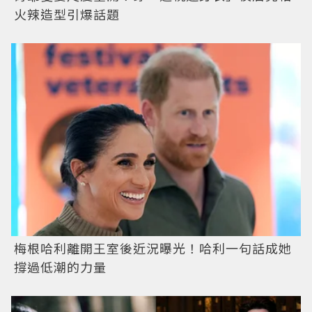
火辣造型引爆話題
梅根哈利離開王室後近況曝光！哈利一句話成她
撐過低潮的力量