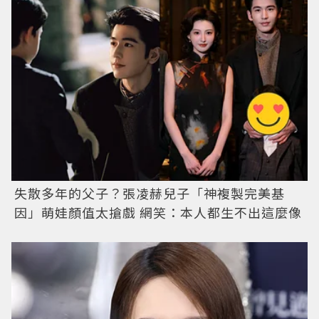
失散多年的父子？張凌赫兒子「神複製完美基
因」萌娃顏值太搶戲 網笑：本人都生不出這麼像