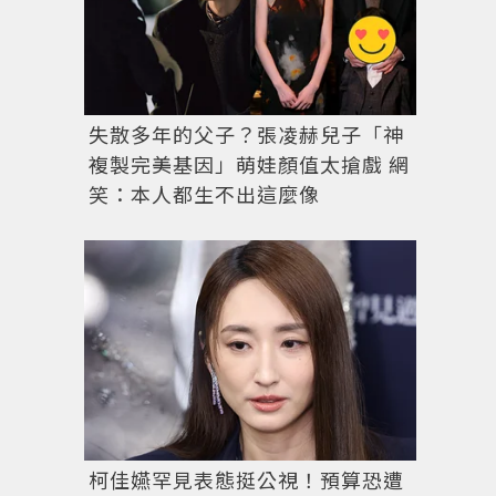
失散多年的父子？張凌赫兒子「神
複製完美基因」萌娃顏值太搶戲 網
笑：本人都生不出這麼像
目前香奈兒已經拿掉官網上所有使用蟒蛇、蜥蜴、鬼蝠
Pinterest
柯佳嬿罕見表態挺公視！預算恐遭