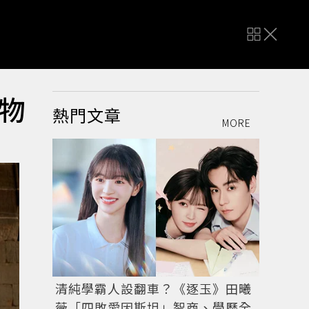
物
熱門文章
MORE
清純學霸人設翻車？《逐玉》田曦
薇「四敗愛因斯坦」智商、學歷全