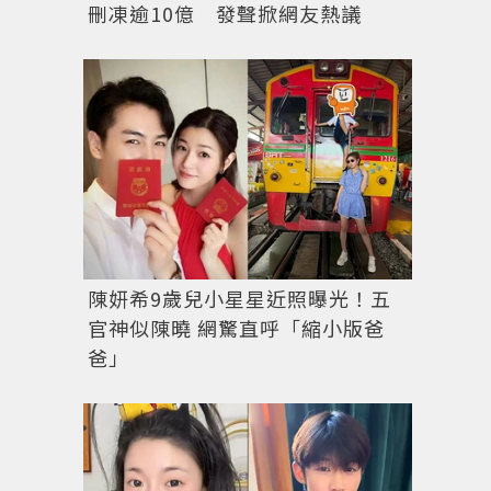
刪凍逾10億 發聲掀網友熱議
陳妍希9歲兒小星星近照曝光！五
官神似陳曉 網驚直呼「縮小版爸
爸」