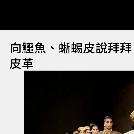
向鱷魚、蜥蜴皮說拜拜
皮革