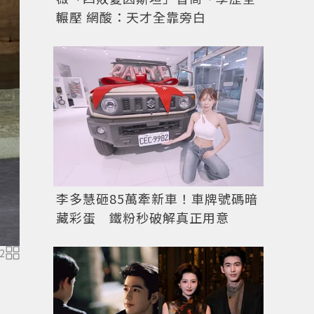
輾壓 網酸：天才全靠旁白
李多慧砸85萬牽新車！車牌號碼暗
藏彩蛋 鐵粉秒破解真正用意
2