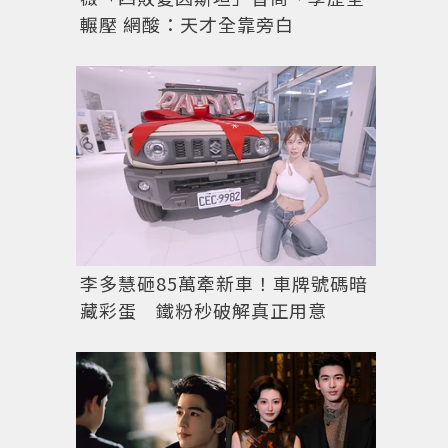
輾壓 網酸：天才全靠旁白
李多慧砸85萬牽新車！車牌號碼暗
藏彩蛋 鐵粉秒破解真正用意