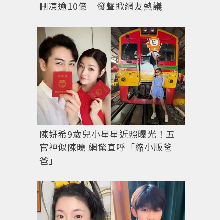
刪凍逾10億 發聲掀網友熱議
陳妍希9歲兒小星星近照曝光！五
官神似陳曉 網驚直呼「縮小版爸
爸」