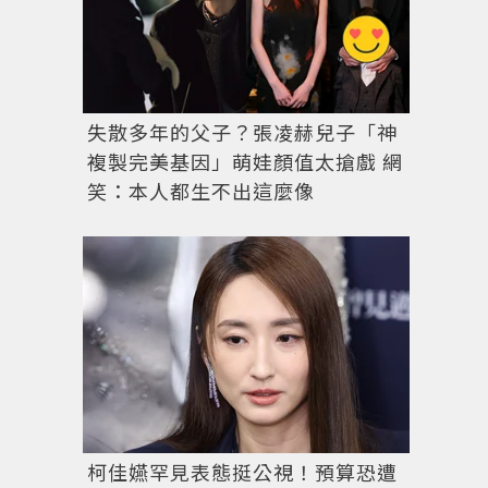
失散多年的父子？張凌赫兒子「神
複製完美基因」萌娃顏值太搶戲 網
笑：本人都生不出這麼像
柯佳嬿罕見表態挺公視！預算恐遭