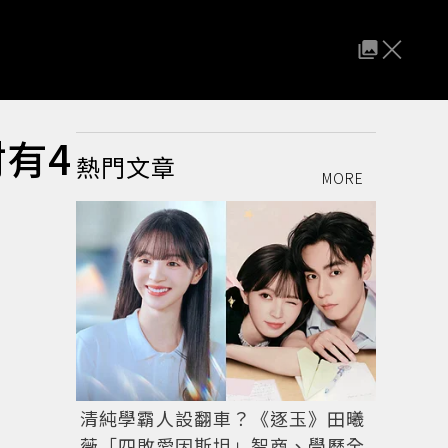
有4
熱門文章
MORE
清純學霸人設翻車？《逐玉》田曦
薇「四敗愛因斯坦」智商、學歷全