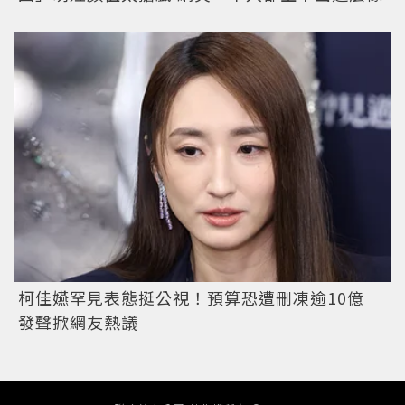
柯佳嬿罕見表態挺公視！預算恐遭刪凍逾10億
發聲掀網友熱議