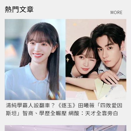
熱門文章
MORE
清純學霸人設翻車？《逐玉》田曦薇「四敗愛因
斯坦」智商、學歷全輾壓 網酸：天才全靠旁白