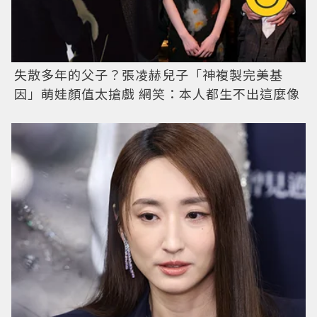
失散多年的父子？張凌赫兒子「神複製完美基
因」萌娃顏值太搶戲 網笑：本人都生不出這麼像