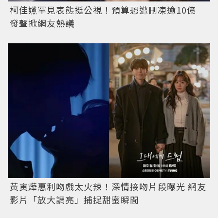
柯佳嬿罕見表態挺公視！預算恐遭刪凍逾10億
發聲掀網友熱議
黃寅燁惠利吻戲太火辣！深情接吻片段曝光 網友
影片「放大調亮」捕捉甜蜜瞬間