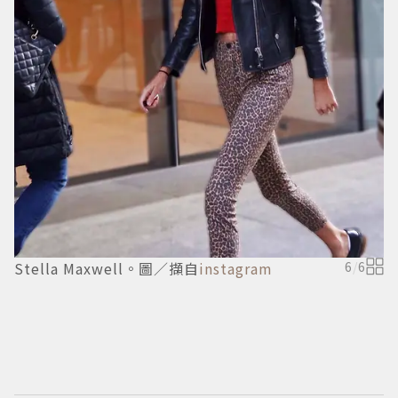
（
K
Stella Maxwell。圖／擷自
instagram
6
/
6