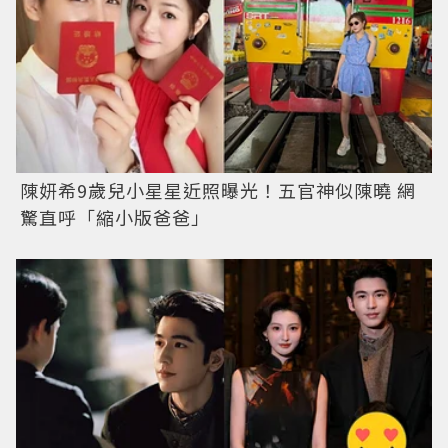
陳妍希9歲兒小星星近照曝光！五官神似陳曉 網
驚直呼「縮小版爸爸」