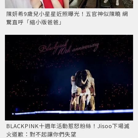
陳妍希9歲兒小星星近照曝光！五官神似陳曉 網
驚直呼「縮小版爸爸」
BLACKPINK十週年活動惹怒粉絲！Jisoo下場滅
火道歉：對不起讓你們失望