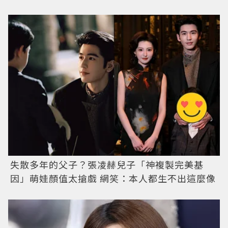
失散多年的父子？張凌赫兒子「神複製完美基
因」萌娃顏值太搶戲 網笑：本人都生不出這麼像