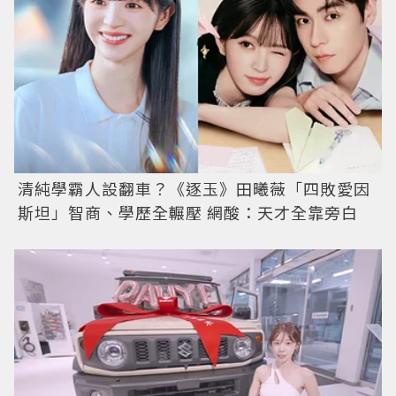
清純學霸人設翻車？《逐玉》田曦薇「四敗愛因
斯坦」智商、學歷全輾壓 網酸：天才全靠旁白