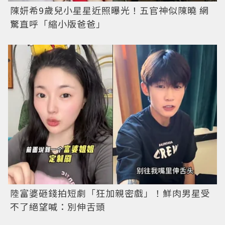
陳妍希9歲兒小星星近照曝光！五官神似陳曉 網
驚直呼「縮小版爸爸」
陸富婆砸錢拍短劇「狂加親密戲」！鮮肉男星受
不了絕望喊：別伸舌頭