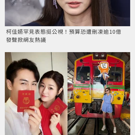
柯佳嬿罕見表態挺公視！預算恐遭刪凍逾10億
發聲掀網友熱議