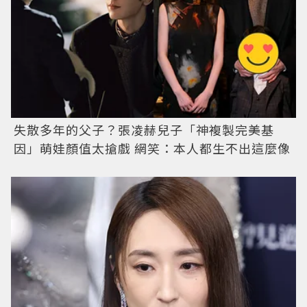
失散多年的父子？張凌赫兒子「神複製完美基
因」萌娃顏值太搶戲 網笑：本人都生不出這麼像