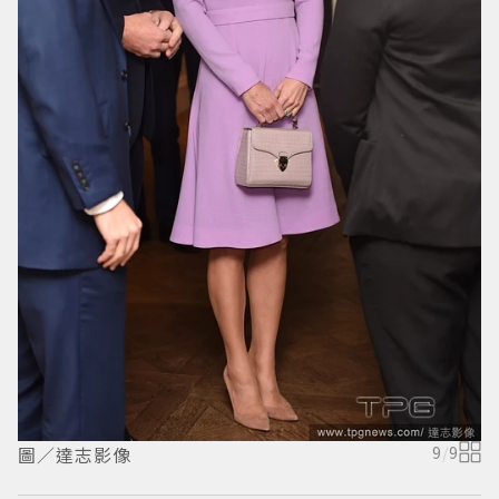
圖／達志影像
9
/
9