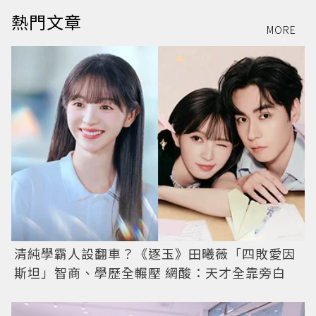
熱門文章
MORE
清純學霸人設翻車？《逐玉》田曦薇「四敗愛因
斯坦」智商、學歷全輾壓 網酸：天才全靠旁白