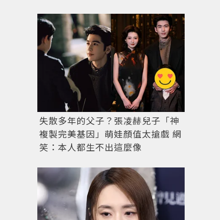
圖／達志影像
失散多年的父子？張凌赫兒子「神
複製完美基因」萌娃顏值太搶戲 網
笑：本人都生不出這麼像