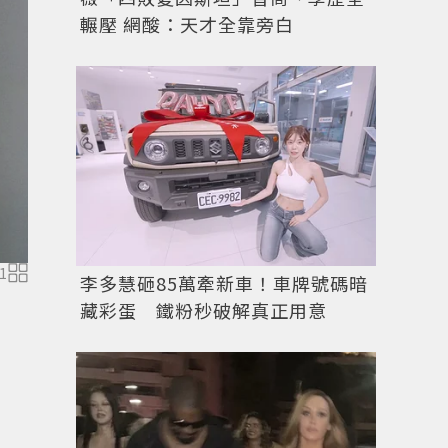
輾壓 網酸：天才全靠旁白
1
李多慧砸85萬牽新車！車牌號碼暗
藏彩蛋 鐵粉秒破解真正用意