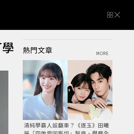
可學
熱門文章
MORE
清純學霸人設翻車？《逐玉》田曦
薇「四敗愛因斯坦」智商、學歷全