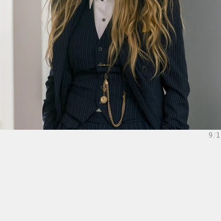
9
/
1