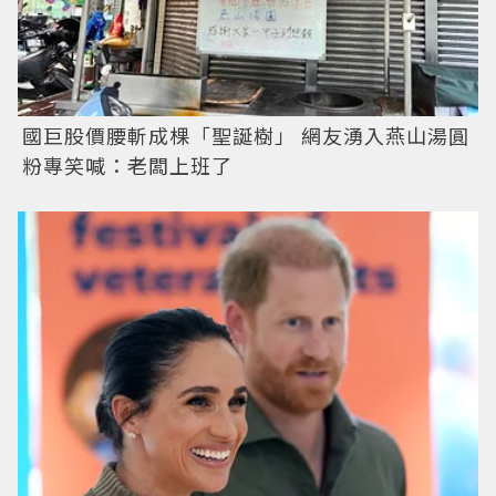
國巨股價腰斬成棵「聖誕樹」 網友湧入燕山湯圓
粉專笑喊：老闆上班了