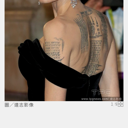
圖／達志影像
1
/
9