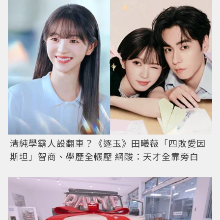
清純學霸人設翻車？《逐玉》田曦薇「四敗愛因
斯坦」智商、學歷全輾壓 網酸：天才全靠旁白