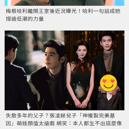
梅根哈利離開王室後近況曝光！哈利一句話成她
撐過低潮的力量
失散多年的父子？張凌赫兒子「神複製完美基
因」萌娃顏值太搶戲 網笑：本人都生不出這麼像