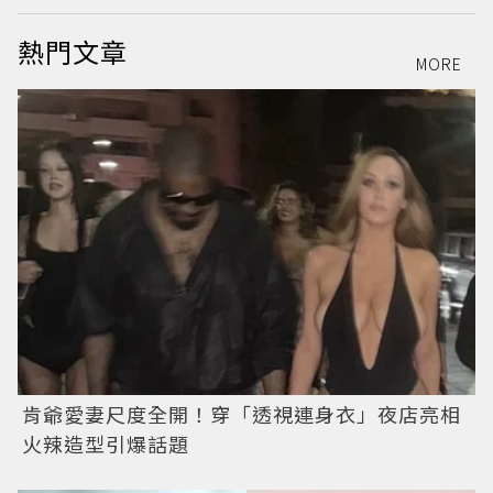
熱門文章
MORE
肯爺愛妻尺度全開！穿「透視連身衣」夜店亮相
火辣造型引爆話題