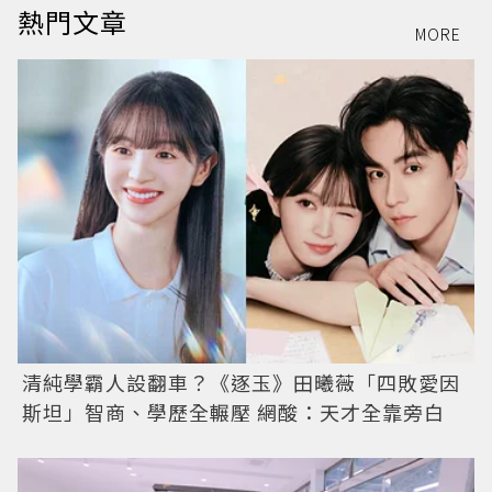
熱門文章
MORE
清純學霸人設翻車？《逐玉》田曦薇「四敗愛因
斯坦」智商、學歷全輾壓 網酸：天才全靠旁白