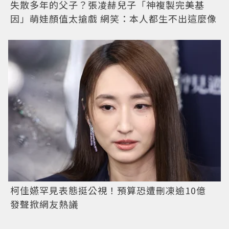
失散多年的父子？張凌赫兒子「神複製完美基
因」萌娃顏值太搶戲 網笑：本人都生不出這麼像
柯佳嬿罕見表態挺公視！預算恐遭刪凍逾10億
發聲掀網友熱議