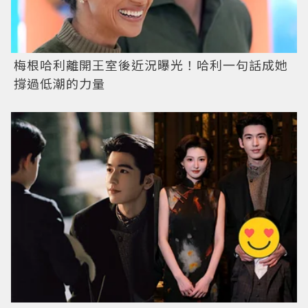
梅根哈利離開王室後近況曝光！哈利一句話成她
撐過低潮的力量