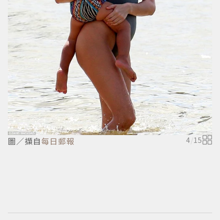
圖／擷自
每日郵報
4
/
15