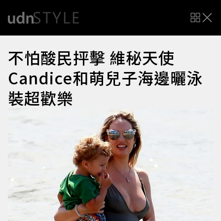
不怕酸民抨擊 維秘天使
Candice和萌兒子海邊曬泳
裝超歡樂