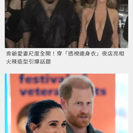
肯爺愛妻尺度全開！穿「透視連身衣」夜店亮相
火辣造型引爆話題